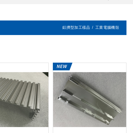
鋁擠型加工樣品
工業電腦機殼