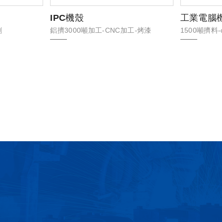
IPC機殼
工業電腦
刷
鋁擠3000噸加工-CNC加工-烤漆
1500噸擠料