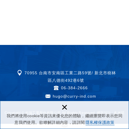
70955 台南市安南區工業二路59號/ 新北市樹林
區八德街492巷6號
06-384-2666
hugo@curry-ind.com
×
Copyright © 科瑞工業股份有限公司 All Rights Reserved.
網頁設計 :
多米諾
我們將使用cookie等資訊來優化您的體驗，繼續瀏覽即表示您同
意我們使用。欲瞭解詳細內容，請詳閱
隱私權保護政策