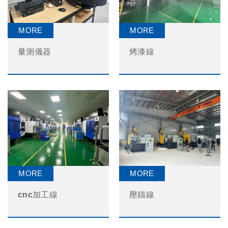
烤漆線
量測儀器
cnc加工線
壓鑄線