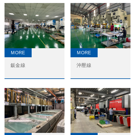
鈑金線
沖壓線