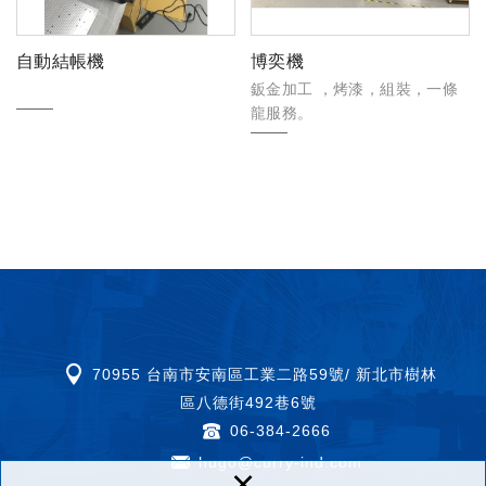
自動結帳機
博奕機
鈑金加工 ，烤漆，組裝，一條
龍服務。
70955 台南市安南區工業二路59號/ 新北市樹林
區八德街492巷6號
06-384-2666
hugo@curry-ind.com
×