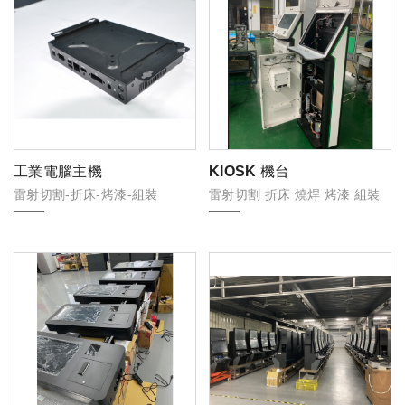
工業電腦主機
KIOSK 機台
雷射切割-折床-烤漆-組裝
雷射切割 折床 燒焊 烤漆 組裝