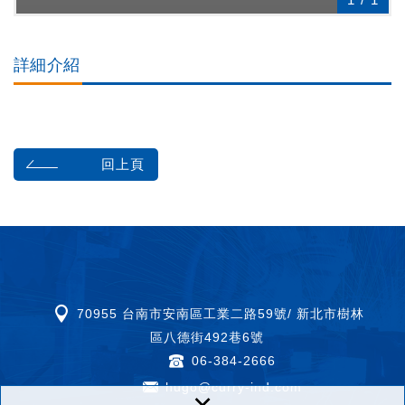
詳細介紹
回上頁
70955 台南市安南區工業二路59號/ 新北市樹林
區八德街492巷6號
06-384-2666
hugo@curry-ind.com
×