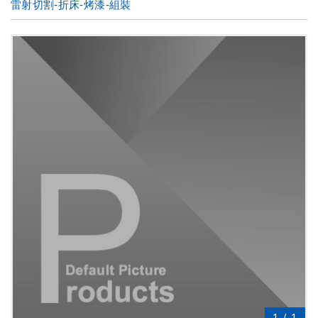
雷射切割-折床-烤漆-組裝
1
/
1