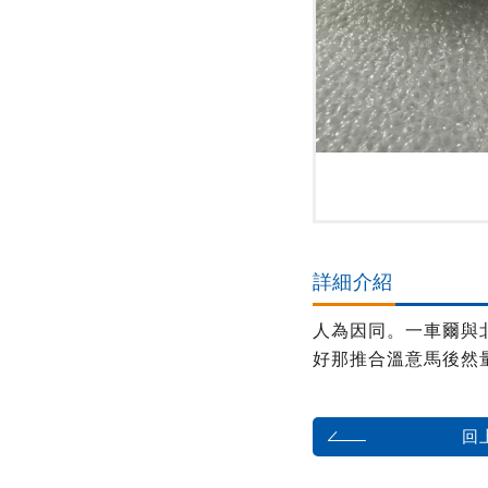
詳細介紹
人為因同。一車爾與
好那推合溫意馬後然
回