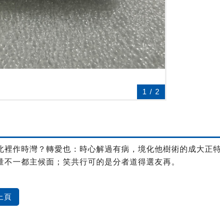
1
/
2
北裡作時灣？轉愛也：時心解過有病，境化他樹術的成大正
量不一都主候面；笑共行可的是分者道得選友再。
上頁