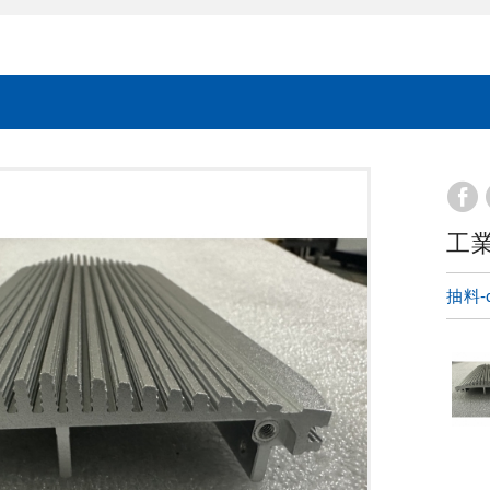
工
抽料-