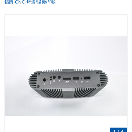
鋁擠-CNC-烤漆/陽極/印刷
1
/
4