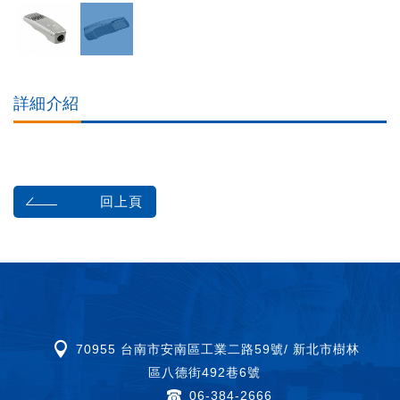
詳細介紹
回上頁
70955 台南市安南區工業二路59號/ 新北市樹林
區八德街492巷6號
06-384-2666