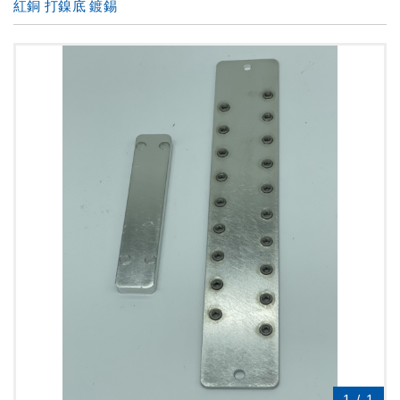
紅銅 打鎳底 鍍錫
1
/
1