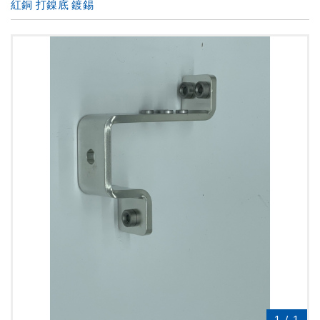
紅銅 打鎳底 鍍錫
1
/
1